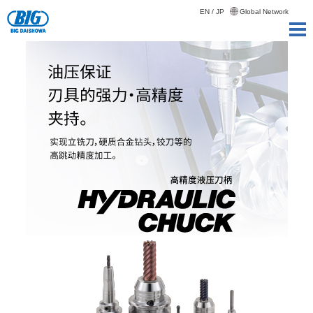
EN
/
JP
Global Network