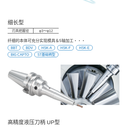
细长型
刃具把握径
φ3〜φ12
纤细的本体可充分实现模具＆5轴加工・・・
BBT
BDV
HSK-A
HSK-F
HSK-E
BIG CAPTO
ST基础柄型
高精度液压刀柄 UP型