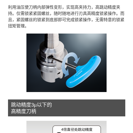
利用油压使刀柄内部弹性变形，实现高夹持力，高跳动精度夹
持。仅需锁紧紧固螺丝，随时随地进行刃具高精度锁紧操作。而
且，紧固螺丝的锁紧到底部即可完成锁紧操作，无需特意的锁紧
扭矩管理。
跳动精度3µ以下的
高精度刀柄