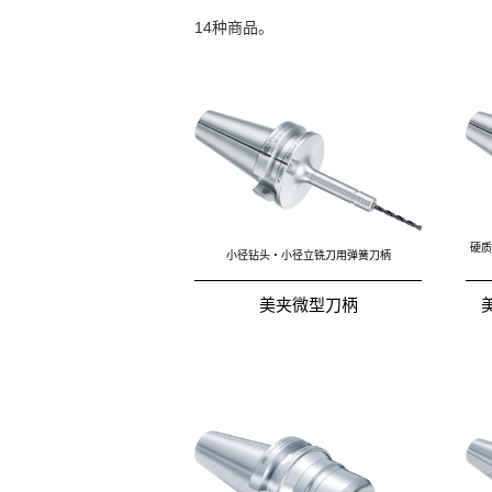
14种商品。
硬质
小径钻头・小径立铣刀用弹簧刀柄
美夹微型刀柄