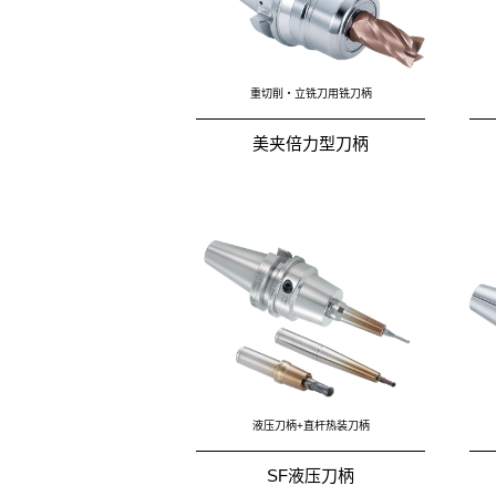
重切削・立铣刀用铣刀柄
美夹倍力型刀柄
液压刀柄+直杆热装刀柄
SF液压刀柄