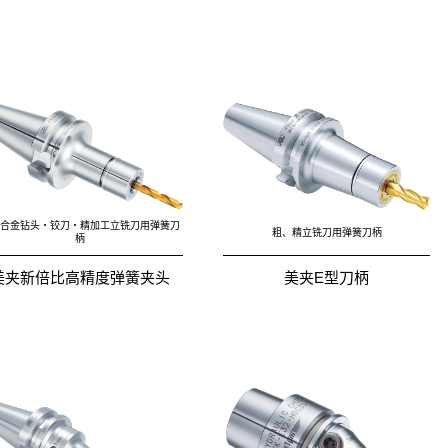
合金钻头・铰刀・精加工立铣刀用弹簧刀
粗、精立铣刀用弹簧刀柄
柄
美夹新倍比高精度弹簧夹头
美夹E型刀柄