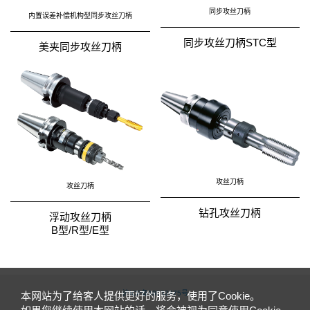
同步攻丝刀柄
内置误差补偿机构型同步攻丝刀柄
同步攻丝刀柄STC型
美夹同步攻丝刀柄
攻丝刀柄
攻丝刀柄
钻孔攻丝刀柄
浮动攻丝刀柄
B型/R型/E型
沪ICP备18032875号
本网站为了给客人提供更好的服务，使用了Cookie。