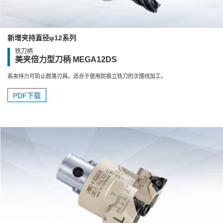
新增夹持直径φ12系列
铣刀柄
美夹倍力型刀柄 MEGA12DS
高夹持力可防止脱落刃具。适合于使用防振立铣刀的次摆线加工。
PDF下载